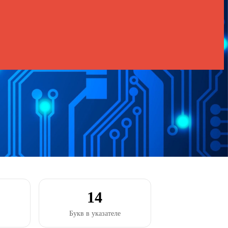
14
Букв в указателе