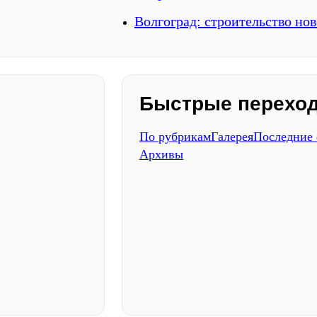
Волгоград: строительство нов
Быстрые перехо
По рубрикам
Галерея
Последние
Архивы