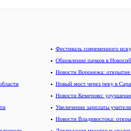
Фестиваль современного иску
Обновление парков в Новоси
Новости Воронежа: открытие
области
Новый мост через реку в Сара
Новости Кемерово: улучшени
ти
Увеличение зарплаты учител
Новости Владивостока: откры
елгороде
Ликвидация мусорных свалок