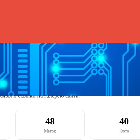
хивы и ссылки на галерею сайта.
48
40
Меток
Фото