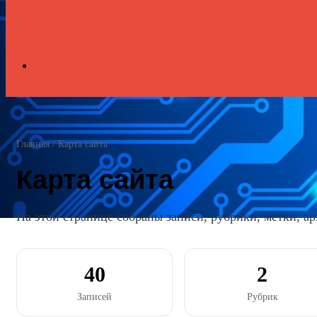
Search
for
Главная
/
Карта сайта
Карта сайта
На этой странице собраны записи, рубрики, метки, ар
40
2
Записей
Рубрик