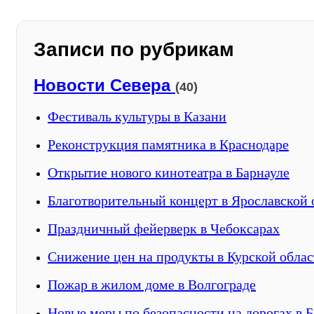
Записи по рубрикам
Новости Севера
(40)
Фестиваль культуры в Казани
Реконструкция памятника в Краснодаре
Открытие нового кинотеатра в Барнауле
Благотворительный концерт в Ярославской 
Праздничный фейерверк в Чебоксарах
Снижение цен на продукты в Курской облас
Пожар в жилом доме в Волгограде
Новые меры по безопасности на дорогах в Б