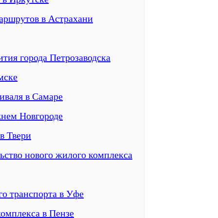
аршрутов в Астрахани
ития города Петрозаводска
мске
иваля в Самаре
жнем Новгороде
в Твери
ьство нового жилого комплекса
о транспорта в Уфе
омплекса в Пензе