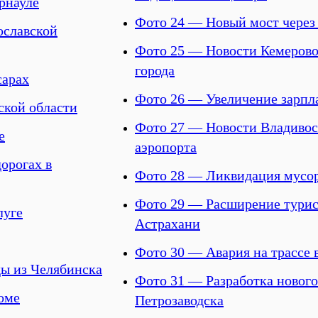
рнауле
Фото 24 — Новый мост через 
ославской
Фото 25 — Новости Кемерово
города
сарах
Фото 26 — Увеличение зарпл
ской области
Фото 27 — Новости Владивос
е
аэропорта
орогах в
Фото 28 — Ликвидация мусор
Фото 29 — Расширение турис
луге
Астрахани
Фото 30 — Авария на трассе 
ы из Челябинска
Фото 31 — Разработка нового
оме
Петрозаводска