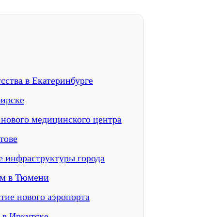
сства в Екатеринбурге
бирске
 нового медицинского центра
тове
е инфраструктуры города
ям в Тюмени
тие нового аэропорта
 в Иркутске