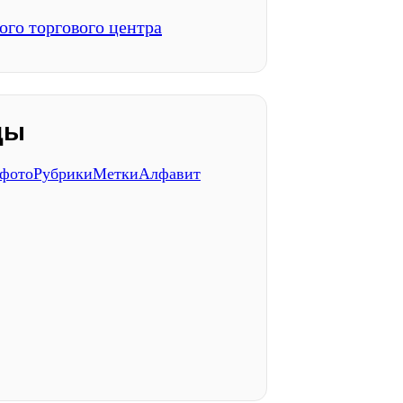
ого торгового центра
ды
 фото
Рубрики
Метки
Алфавит