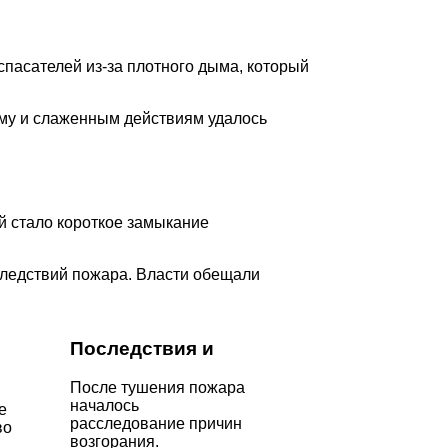
спасателей из-за плотного дыма, который
му и слаженным действиям удалось
й стало короткое замыкание
следствий пожара. Власти обещали
Последствия и
После тушения пожара
началось
е
расследование причин
во
возгорания.
.