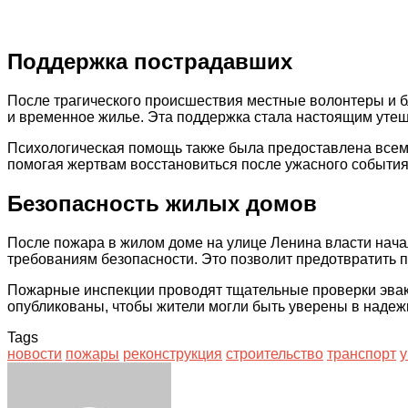
Поддержка пострадавших
После трагического происшествия местные волонтеры и б
и временное жилье. Эта поддержка стала настоящим утеш
Психологическая помощь также была предоставлена всем,
помогая жертвам восстановиться после ужасного события
Безопасность жилых домов
После пожара в жилом доме на улице Ленина власти нача
требованиям безопасности. Это позволит предотвратить
Пожарные инспекции проводят тщательные проверки эваку
опубликованы, чтобы жители могли быть уверены в надеж
Tags
новости
пожары
реконструкция
строительство
транспорт
у
Facebook
Twitter
LinkedIn
Tumblr
Pinterest
Reddit
VKontakte
Odnoklassniki
Skype
WhatsApp
Telegram
Viber
Share
Print
via
Email