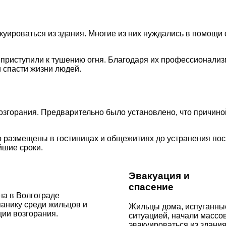
уироваться из здания. Многие из них нуждались в помощи 
приступили к тушению огня. Благодаря их профессионализ
 спасти жизни людей.
згорания. Предварительно было установлено, что причино
о размещены в гостиницах и общежитиях до устранения по
йшие сроки.
Эвакуация и
спасение
на в Волгограде
анику среди жильцов и
Жильцы дома, испуганны
ии возгорания.
ситуацией, начали массо
эвакуироваться из здания