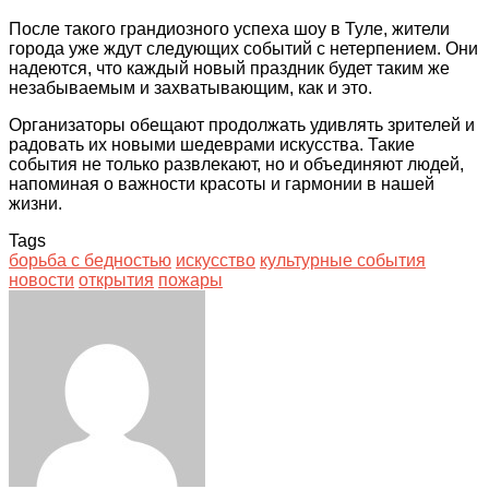
После такого грандиозного успеха шоу в Туле, жители
города уже ждут следующих событий с нетерпением. Они
надеются, что каждый новый праздник будет таким же
незабываемым и захватывающим, как и это.
Организаторы обещают продолжать удивлять зрителей и
радовать их новыми шедеврами искусства. Такие
события не только развлекают, но и объединяют людей,
напоминая о важности красоты и гармонии в нашей
жизни.
Tags
борьба с бедностью
искусство
культурные события
новости
открытия
пожары
Facebook
Twitter
LinkedIn
Tumblr
Pinterest
Reddit
VKontakte
Odnoklassniki
Skype
WhatsApp
Telegram
Viber
Share
Print
via
Email