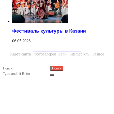
Фестиваль культуры в Казани
06.05.2026
Facebook
Twitter
WhatsApp
Telegram
--------------------------------------
Карта сайта |
Фотогалерея |
Теги |
Sitemap.xml |
Разное
Close
Найти:
Close
Search
for