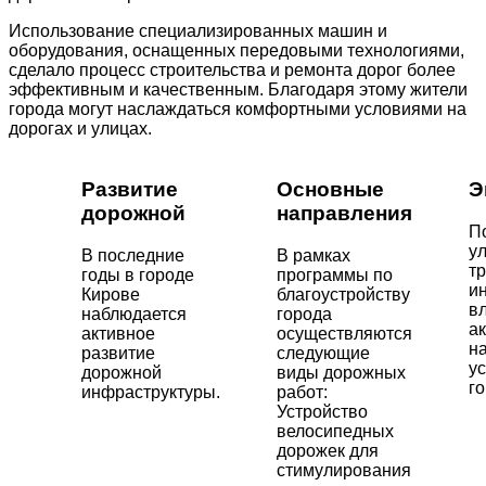
Использование специализированных машин и
оборудования, оснащенных передовыми технологиями,
сделало процесс строительства и ремонта дорог более
эффективным и качественным. Благодаря этому жители
города могут наслаждаться комфортными условиями на
дорогах и улицах.
Развитие
Основные
Э
дорожной
направления
П
у
В последние
В рамках
т
годы в городе
программы по
и
Кирове
благоустройству
в
наблюдается
города
а
активное
осуществляются
н
развитие
следующие
у
дорожной
виды дорожных
го
инфраструктуры.
работ:
Устройство
велосипедных
дорожек для
стимулирования