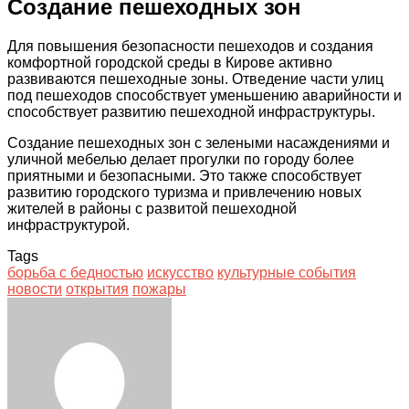
Создание пешеходных зон
Для повышения безопасности пешеходов и создания
комфортной городской среды в Кирове активно
развиваются пешеходные зоны. Отведение части улиц
под пешеходов способствует уменьшению аварийности и
способствует развитию пешеходной инфраструктуры.
Создание пешеходных зон с зелеными насаждениями и
уличной мебелью делает прогулки по городу более
приятными и безопасными. Это также способствует
развитию городского туризма и привлечению новых
жителей в районы с развитой пешеходной
инфраструктурой.
Tags
борьба с бедностью
искусство
культурные события
новости
открытия
пожары
Facebook
Twitter
LinkedIn
Tumblr
Pinterest
Reddit
VKontakte
Odnoklassniki
Skype
WhatsApp
Telegram
Viber
Share
Print
via
Email