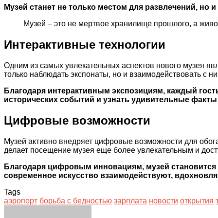
Музей станет не только местом для развлечений, но
Музей – это не мертвое хранилище прошлого, а живо
Интерактивные технологии
Одним из самых увлекательных аспектов нового музея яв
только наблюдать экспонаты, но и взаимодействовать с ни
Благодаря интерактивным экспозициям, каждый гость
исторических событий и узнать удивительные факты 
Цифровые возможности
Музей активно внедряет цифровые возможности для обога
делает посещение музея еще более увлекательным и дос
Благодаря цифровым инновациям, музей становится н
современное искусство взаимодействуют, вдохновля
Tags
аэропорт
борьба с бедностью
зарплата
новости
открытия
Facebook
Twitter
LinkedIn
Tumblr
Pinterest
Reddit
VKontakte
Odnoklassniki
Skype
WhatsApp
Telegram
Viber
Share
Print
via