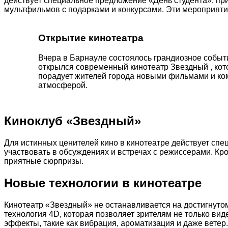
действует специальное предложение «День студента», при
мультфильмов с подарками и конкурсами. Эти мероприяти
Открытие кинотеатра
Вчера в Барнауле состоялось грандиозное собы
открылся современный кинотеатр Звездный , ко
порадует жителей города новыми фильмами и к
атмосферой.
Киноклуб «Звездный»
Для истинных ценителей кино в кинотеатре действует сп
участвовать в обсуждениях и встречах с режиссерами. Кр
приятные сюрпризы.
Новые технологии в кинотеатре
Кинотеатр «Звездный» не останавливается на достигнуто
технология 4D, которая позволяет зрителям не только ви
эффекты, такие как вибрация, ароматизация и даже вете