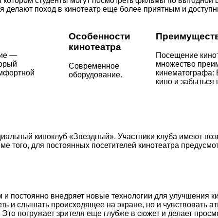
 котором студенты могут посмотреть фильмы по выгодной ц
я делают поход в кинотеатр еще более приятным и доступ
Особенности
Преимуществ
кинотеатра
тие —
Посещение кинот
торый
множество преим
Современное
омфортной
кинематографа: 
оборудование.
кино и забыться 
ециальный киноклуб «Звездный». Участники клуба имеют в
оме того, для постоянных посетителей кинотеатра предусм
м и постоянно внедряет новые технологии для улучшения к
деть и слышать происходящее на экране, но и чувствовать
р. Это погружает зрителя еще глубже в сюжет и делает пр