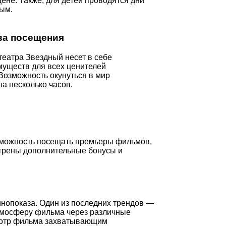
ене. Также, для детей проводятся дни
ным.
а посещения
еатра Звездный несет в себе
уществ для всех ценителей
Возможность окунуться в мир
на несколько часов.
озможность посещать премьеры фильмов,
отрены дополнительные бонусы и
инопоказа. Один из последних трендов —
 атмосферу фильма через различные
осмотр фильма захватывающим