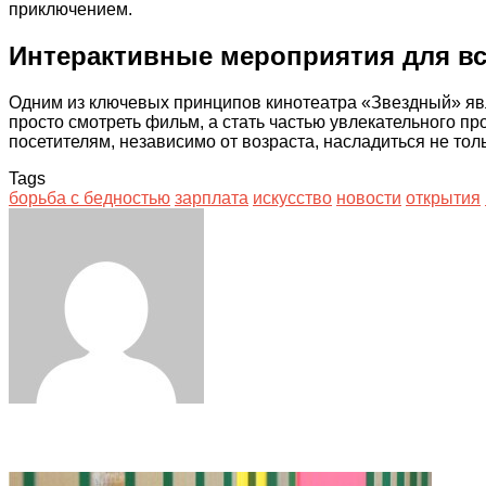
приключением.
Интерактивные мероприятия для вс
Одним из ключевых принципов кинотеатра «Звездный» яв
просто смотреть фильм, а стать частью увлекательного п
посетителям, независимо от возраста, насладиться не тол
Tags
борьба с бедностью
зарплата
искусство
новости
открытия
Facebook
Twitter
LinkedIn
Tumblr
Pinterest
Reddit
VKontakte
Odnoklassniki
Skype
WhatsApp
Telegram
Viber
Share
Print
via
Email
Related Articles