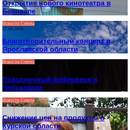
Открытие нового кинотеатра в
Барнауле
Новости Севера
27.04.2026
Благотворительный концерт в
Ярославской области
Новости Севера
26.04.2026
Праздничный фейерверк в
Чебоксарах
Новости Севера
22.04.2026
Снижение цен на продукты в
Курской области